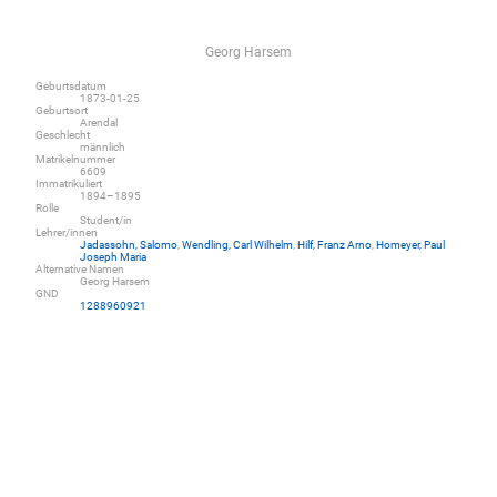
Georg Harsem
Geburtsdatum
1873-01-25
Geburtsort
Arendal
Geschlecht
männlich
Matrikelnummer
6609
Immatrikuliert
1894–1895
Rolle
Student/in
Lehrer/innen
Jadassohn, Salomo
,
Wendling, Carl Wilhelm
,
Hilf, Franz Arno
,
Homeyer, Paul
Joseph Maria
Alternative Namen
Georg Harsem
GND
1288960921