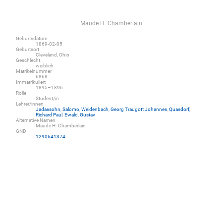
Maude H. Chamberlain
Geburtsdatum
1869-02-05
Geburtsort
Cleveland, Ohio
Geschlecht
weiblich
Matrikelnummer
6868
Immatrikuliert
1895–1896
Rolle
Student/in
Lehrer/innen
Jadassohn, Salomo
,
Weidenbach, Georg Traugott Johannes
,
Quasdorf,
Richard Paul
,
Ewald, Gustav
Alternative Namen
Maude H. Chamberlain
GND
1290641374