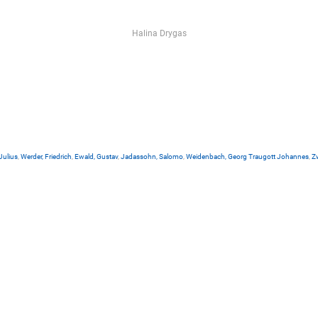
Halina Drygas
Julius
,
Werder, Friedrich
,
Ewald, Gustav
,
Jadassohn, Salomo
,
Weidenbach, Georg Traugott Johannes
,
Zw