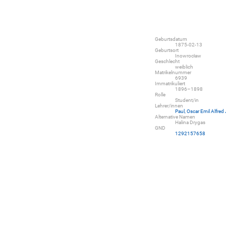
Geburtsdatum
1875-02-13
Geburtsort
Inowrocław
Geschlecht
weiblich
Matrikelnummer
6939
Immatrikuliert
1896–1898
Rolle
Student/in
Lehrer/innen
Paul, Oscar Emil Alfred 
Alternative Namen
Halina Drygas
GND
1292157658