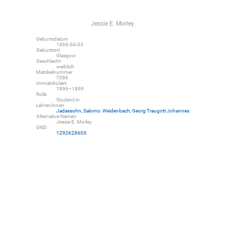
Jessie E. Morley
Geburtsdatum
1866-04-03
Geburtsort
Glasgow
Geschlecht
weiblich
Matrikelnummer
7086
Immatrikuliert
1896–1899
Rolle
Student/in
Lehrer/innen
Jadassohn, Salomo
,
Weidenbach, Georg Traugott Johannes
Alternative Namen
Jessie E. Morley
GND
129262860X