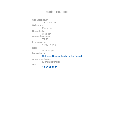
Marian Boultbee
Geburtsdatum
1872-04-06
Geburtsort
Coonoor
Geschlecht
weiblich
Matrikelnummer
7258
Immatrikuliert
1897–1899
Rolle
Student/in
Lehrer/innen
Schreck, Gustav
,
Teichmüller, Robert
Alternative Namen
Marian Boultbee
GND
1293395153