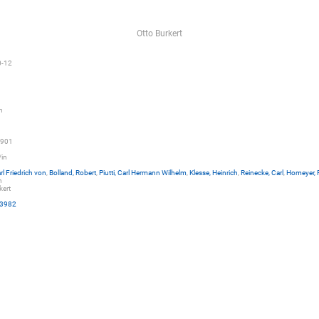
Otto Burkert
0-12
h
901
/in
rl Friedrich von
,
Bolland, Robert
,
Piutti, Carl Hermann Wilhelm
,
Klesse, Heinrich
,
Reinecke, Carl
,
Homeyer, 
n
kert
3982