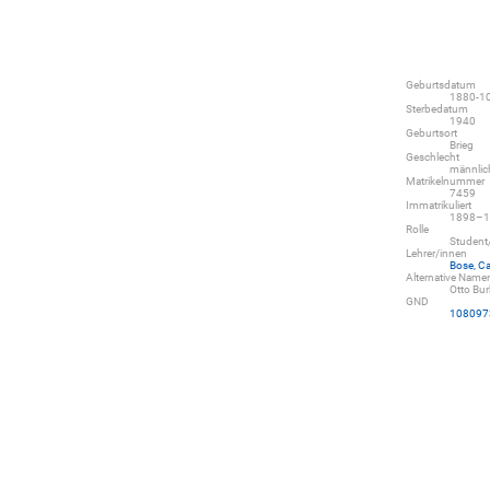
Geburtsdatum
1880-1
Sterbedatum
1940
Geburtsort
Brieg
Geschlecht
männlic
Matrikelnummer
7459
Immatrikuliert
1898–1
Rolle
Student
Lehrer/innen
Bose, Ca
Alternative Name
Otto Bur
GND
108097