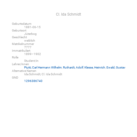
Cl. Ida Schmidt
Geburtsdatum
1881-06-15
Geburtsort
Jüterbog
Geschlecht
weiblich
Matrikelnummer
7777
Immatrikuliert
1899–1902
Rolle
Student/in
Lehrer/innen
Piutti, Carl Hermann Wilhelm
,
Ruthardt, Adolf
,
Klesse, Heinrich
,
Ewald, Gustav
Alternative Namen
Ida Schmidt, Cl. Ida Schmidt
GND
1296386740