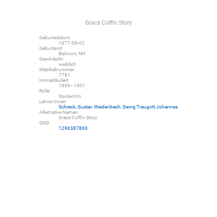
Grace Coffin Story
Geburtsdatum
1877-08-02
Geburtsort
Belmont, NH
Geschlecht
weiblich
Matrikelnummer
7781
Immatrikuliert
1899–1901
Rolle
Student/in
Lehrer/innen
Schreck, Gustav
,
Weidenbach, Georg Traugott Johannes
Alternative Namen
Grace Coffin Story
GND
1296387860