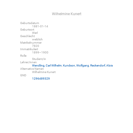
Wilhelmine Kunert
Geburtsdatum
1881-01-14
Geburtsort
Werl
Geschlecht
weiblich
Matrikelnummer
7820
Immatrikuliert
1899–1900
Rolle
Student/in
Lehrer/innen
Wendling, Carl Wilhelm
,
Kundson, Wolfgang
,
Reckendorf, Alois
Alternative Namen
Wilhelmine Kunert
GND
1296489329