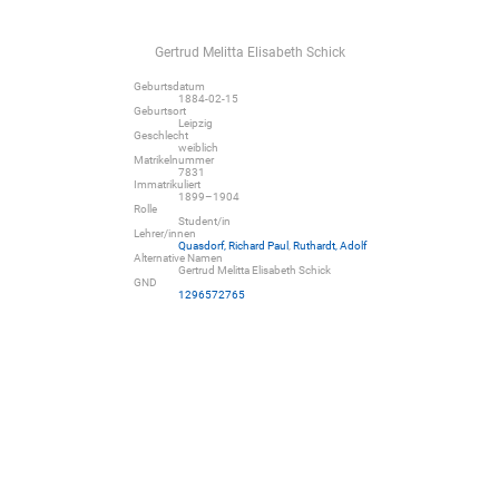
Gertrud Melitta Elisabeth Schick
Geburtsdatum
1884-02-15
Geburtsort
Leipzig
Geschlecht
weiblich
Matrikelnummer
7831
Immatrikuliert
1899–1904
Rolle
Student/in
Lehrer/innen
Quasdorf, Richard Paul
,
Ruthardt, Adolf
Alternative Namen
Gertrud Melitta Elisabeth Schick
GND
1296572765