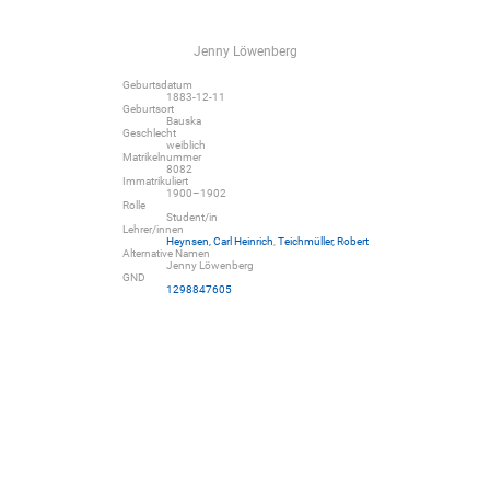
Jenny Löwenberg
Geburtsdatum
1883-12-11
Geburtsort
Bauska
Geschlecht
weiblich
Matrikelnummer
8082
Immatrikuliert
1900–1902
Rolle
Student/in
Lehrer/innen
Heynsen, Carl Heinrich
,
Teichmüller, Robert
Alternative Namen
Jenny Löwenberg
GND
1298847605