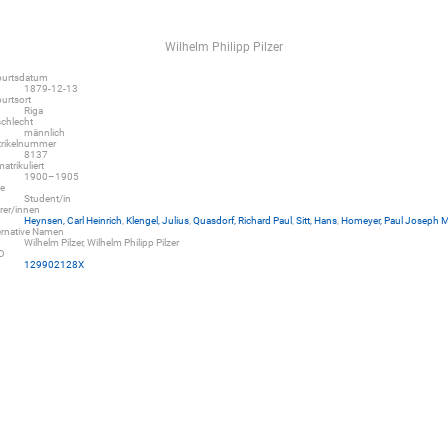
Wilhelm Philipp Pilzer
urtsdatum
1879-12-13
urtsort
Riga
chlecht
männlich
rikelnummer
8137
atrikuliert
1900–1905
le
Student/in
rer/innen
Heynsen, Carl Heinrich
,
Klengel, Julius
,
Quasdorf, Richard Paul
,
Sitt, Hans
,
Homeyer, Paul Joseph M
ernative Namen
Wilhelm Pilzer, Wilhelm Philipp Pilzer
D
129902128X