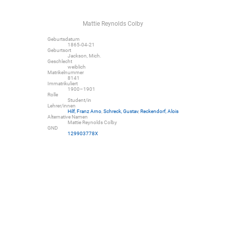
Mattie Reynolds Colby
Geburtsdatum
1865-04-21
Geburtsort
Jackson, Mich.
Geschlecht
weiblich
Matrikelnummer
8141
Immatrikuliert
1900–1901
Rolle
Student/in
Lehrer/innen
Hilf, Franz Arno
,
Schreck, Gustav
,
Reckendorf, Alois
Alternative Namen
Mattie Reynolds Colby
GND
129903778X