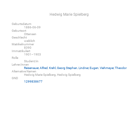
Hedwig Marie Spielberg
Geburtsdatum
1886-06-09
Geburtsort
Ottensen
Geschlecht
weiblich
Matrikelnummer
8390
Immatrikuliert
1901–1903
Rolle
Student/in
Lehrer/innen
Reisenauer, Alfred
,
Krehl, Georg Stephan
,
Lindner, Eugen
,
Viehmeyer, Theodor
Alternative Namen
Hedwig Marie Spielberg, Hedwig Spielberg
GND
1299838677