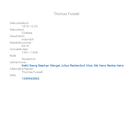
Thomas Fussell
Geburtsdatum
1879-12-29
Geburtsort
Chelsea
Geschlecht
männlich
Matrikelnummer
8419
Immatrikuliert
1901–1906
Rolle
Student/in
Lehrer/innen
Krehl, Georg Stephan
,
Klengel, Julius
,
Reckendorf, Alois
,
Sitt, Hans
,
Becker, Hans
Alternative Namen
Thomas Fussell
GND
1299943802