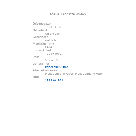
Marie Jannette Walen
Geburtsdatum
1881-10-03
Geburtsort
Amsterdam
Geschlecht
weiblich
Matrikelnummer
8434
Immatrikuliert
1901–1902
Rolle
Student/in
Lehrer/innen
Reisenauer, Alfred
Alternative Namen
Marie Jannette-Walen, Marie Jannette Walen
GND
1299964281