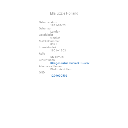
Ella Lizzie Holland
Geburtsdatum
1881-07-23
Geburtsort
London
Geschlecht
weiblich
Matrikelnummer
8325
Immatrikuliert
1901–1903
Rolle
Student/in
Lehrer/innen
Klengel, Julius
,
Schreck, Gustav
Alternative Namen
Ella Lizzie Holland
GND
1299600506