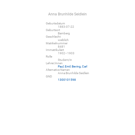
Anna Brunhilde Seidlein
Geburtsdatum
1883-07-22
Geburtsort
Bamberg
Geschlecht
weiblich
Matrikelnummer
8481
Immatrikuliert
1902–1903
Rolle
Student/in
Lehrer/innen
Paul, Emil
,
Beving, Carl
Alternative Namen
Anna Brunhilde Seidlein
GND
1300101598