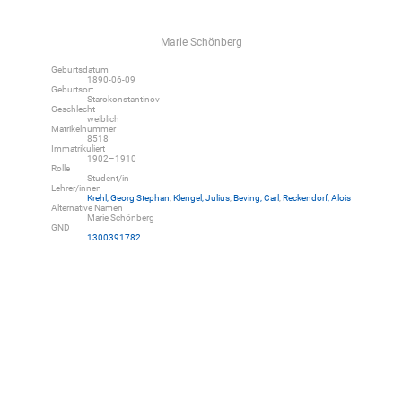
Marie Schönberg
Geburtsdatum
1890-06-09
Geburtsort
Starokonstantinov
Geschlecht
weiblich
Matrikelnummer
8518
Immatrikuliert
1902–1910
Rolle
Student/in
Lehrer/innen
Krehl, Georg Stephan
,
Klengel, Julius
,
Beving, Carl
,
Reckendorf, Alois
Alternative Namen
Marie Schönberg
GND
1300391782