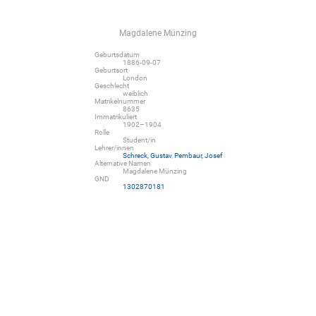
Magdalene Münzing
Geburtsdatum
1886-09-07
Geburtsort
London
Geschlecht
weiblich
Matrikelnummer
8635
Immatrikuliert
1902–1904
Rolle
Student/in
Lehrer/innen
Schreck, Gustav
,
Pembaur, Josef
Alternative Namen
Magdalene Münzing
GND
1302870181