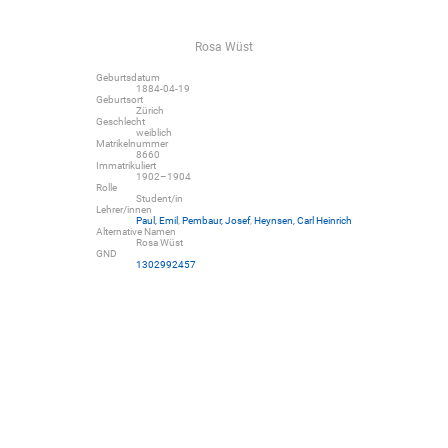
Rosa Wüst
Geburtsdatum
1884-04-19
Geburtsort
Zürich
Geschlecht
weiblich
Matrikelnummer
8660
Immatrikuliert
1902–1904
Rolle
Student/in
Lehrer/innen
Paul, Emil
,
Pembaur, Josef
,
Heynsen, Carl Heinrich
Alternative Namen
Rosa Wüst
GND
1302992457