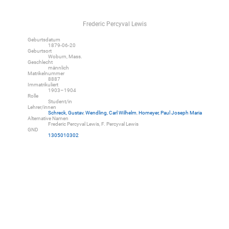
Frederic Percyval Lewis
Geburtsdatum
1879-06-20
Geburtsort
Woburn, Mass.
Geschlecht
männlich
Matrikelnummer
8887
Immatrikuliert
1903–1904
Rolle
Student/in
Lehrer/innen
Schreck, Gustav
,
Wendling, Carl Wilhelm
,
Homeyer, Paul Joseph Maria
Alternative Namen
Frederic Percyval Lewis, F. Percyval Lewis
GND
1305010302