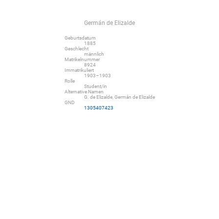
Germán de Elizalde
Geburtsdatum
1885
Geschlecht
männlich
Matrikelnummer
8924
Immatrikuliert
1903–1903
Rolle
Student/in
Alternative Namen
G. de Elizalde, Germán de Elizalde
GND
1305407423