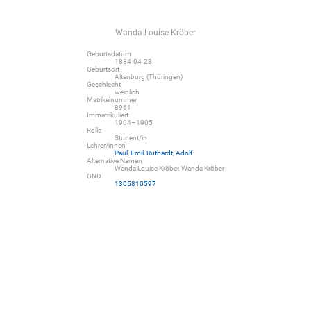
Wanda Louise Kröber
Geburtsdatum
1884-04-28
Geburtsort
Altenburg (Thüringen)
Geschlecht
weiblich
Matrikelnummer
8961
Immatrikuliert
1904–1905
Rolle
Student/in
Lehrer/innen
Paul, Emil
,
Ruthardt, Adolf
Alternative Namen
Wanda Louise Kröber, Wanda Kröber
GND
1305810597