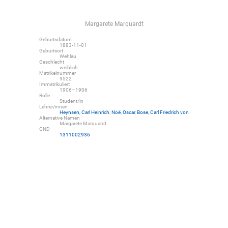
Margarete Marquardt
Geburtsdatum
1883-11-01
Geburtsort
Wehlau
Geschlecht
weiblich
Matrikelnummer
9522
Immatrikuliert
1906–1906
Rolle
Student/in
Lehrer/innen
Heynsen, Carl Heinrich
,
Noë, Oscar
,
Bose, Carl Friedrich von
Alternative Namen
Margarete Marquardt
GND
1311002936