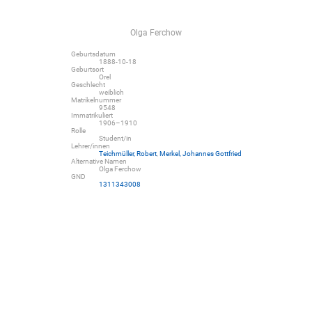
Olga Ferchow
Geburtsdatum
1888-10-18
Geburtsort
Orel
Geschlecht
weiblich
Matrikelnummer
9548
Immatrikuliert
1906–1910
Rolle
Student/in
Lehrer/innen
Teichmüller, Robert
,
Merkel, Johannes Gottfried
Alternative Namen
Olga Ferchow
GND
1311343008