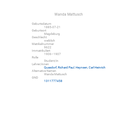
Wanda Mattusch
Geburtsdatum
1885-07-21
Geburtsort
Magdeburg
Geschlecht
weiblich
Matrikelnummer
9622
Immatrikuliert
1906–1907
Rolle
Student/in
Lehrer/innen
Quasdorf, Richard Paul
,
Heynsen, Carl Heinrich
Alternative Namen
Wanda Mattusch
GND
1311777458