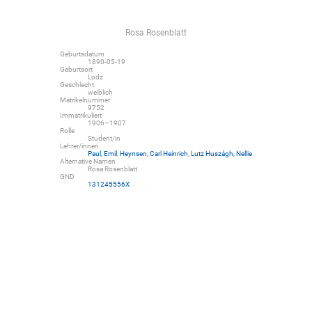
Rosa Rosenblatt
Geburtsdatum
1890-05-19
Geburtsort
Lodz
Geschlecht
weiblich
Matrikelnummer
9752
Immatrikuliert
1906–1907
Rolle
Student/in
Lehrer/innen
Paul, Emil
,
Heynsen, Carl Heinrich
,
Lutz Huszágh, Nellie
Alternative Namen
Rosa Rosenblatt
GND
131245556X