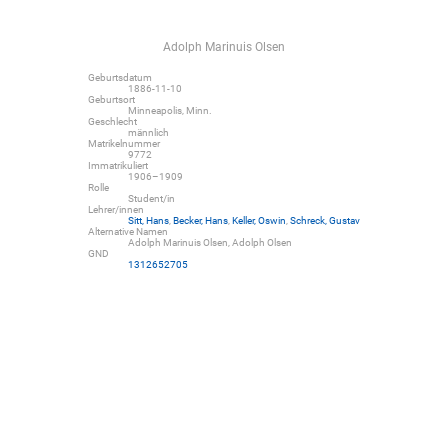
Adolph Marinuis Olsen
Geburtsdatum
1886-11-10
Geburtsort
Minneapolis, Minn.
Geschlecht
männlich
Matrikelnummer
9772
Immatrikuliert
1906–1909
Rolle
Student/in
Lehrer/innen
Sitt, Hans
,
Becker, Hans
,
Keller, Oswin
,
Schreck, Gustav
Alternative Namen
Adolph Marinuis Olsen, Adolph Olsen
GND
1312652705