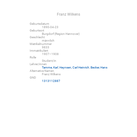
Franz Wilkens
Geburtsdatum
1890-04-23
Geburtsort
Burgdorf (Region Hannover)
Geschlecht
männlich
Matrikelnummer
9833
Immatrikuliert
1907–1908
Rolle
Student/in
Lehrer/innen
Tamme, Karl
,
Heynsen, Carl Heinrich
,
Becker, Hans
Alternative Namen
Franz Wilkens
GND
1313112887