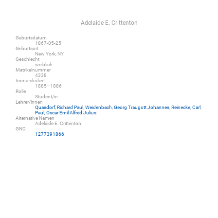
Adelaide E. Crittenton
Geburtsdatum
1867-05-25
Geburtsort
New York, NY
Geschlecht
weiblich
Matrikelnummer
4338
Immatrikuliert
1885–1886
Rolle
Student/in
Lehrer/innen
Quasdorf, Richard Paul
,
Weidenbach, Georg Traugott Johannes
,
Reinecke, Carl
,
Paul, Oscar Emil Alfred Julius
Alternative Namen
Adelaide E. Crittenton
GND
1277391866