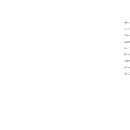
Geb
Gebu
Gesc
Mat
Imma
Roll
Lehr
Alte
GN