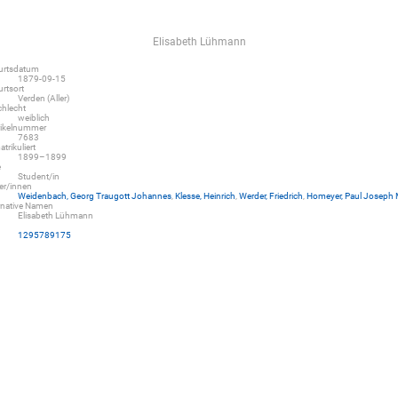
Elisabeth Lühmann
urtsdatum
1879-09-15
rtsort
Verden (Aller)
hlecht
weiblich
rikelnummer
7683
trikuliert
1899–1899
e
Student/in
er/innen
Weidenbach, Georg Traugott Johannes
,
Klesse, Heinrich
,
Werder, Friedrich
,
Homeyer, Paul Joseph 
rnative Namen
Elisabeth Lühmann
D
1295789175