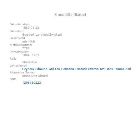
Bruno Otto Glänzel
Geburtsdatum
1880-06-23
Geburtsort
Gersdorf (Landkreis Zwickau)
Geschlecht
männlich
Matrikelnummer
7788
Immatrikuliert
1899–1902
Rolle
Student/in
Lehrer/innen
Heyneck, Edmund
,
Grill, Leo
,
Hermann, Friedrich Valentin
,
Sitt, Hans
,
Tamme, Karl
Alternative Namen
Bruno Otto Glänzel
GND
1296460223