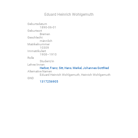
Eduard Heinrich Wohlgemuth
Geburtsdatum
1890-06-01
Geburtsort
Bremen
Geschlecht
männlich
Matrikelnummer
10309
Immatrikuliert
1908–1910
Rolle
Student/in
Lehrer/innen
Herbst, Franz
,
Sitt, Hans
,
Merkel, Johannes Gottfried
Alternative Namen
Eduard Heinrich Wohlgemuth, Heinrich Wohlgemuth
GND
1317256905