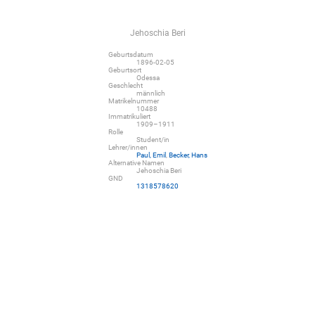
Jehoschia Beri
Geburtsdatum
1896-02-05
Geburtsort
Odessa
Geschlecht
männlich
Matrikelnummer
10488
Immatrikuliert
1909–1911
Rolle
Student/in
Lehrer/innen
Paul, Emil
,
Becker, Hans
Alternative Namen
Jehoschia Beri
GND
1318578620