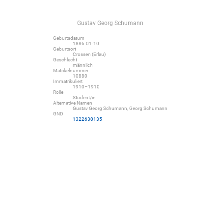
Gustav Georg Schumann
Geburtsdatum
1886-01-10
Geburtsort
Crossen (Erlau)
Geschlecht
männlich
Matrikelnummer
10880
Immatrikuliert
1910–1910
Rolle
Student/in
Alternative Namen
Gustav Georg Schumann, Georg Schumann
GND
1322630135