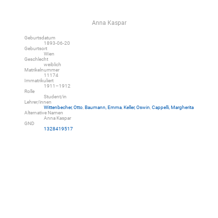
Anna Kaspar
Geburtsdatum
1893-06-20
Geburtsort
Wien
Geschlecht
weiblich
Matrikelnummer
11174
Immatrikuliert
1911–1912
Rolle
Student/in
Lehrer/innen
Wittenbecher, Otto
,
Baumann, Emma
,
Keller, Oswin
,
Cappelli, Margherita
Alternative Namen
Anna Kaspar
GND
1328419517