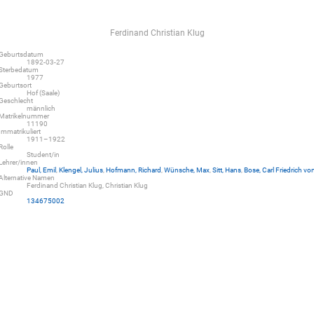
Ferdinand Christian Klug
Geburtsdatum
1892-03-27
Sterbedatum
1977
Geburtsort
Hof (Saale)
Geschlecht
männlich
Matrikelnummer
11190
Immatrikuliert
1911–1922
Rolle
Student/in
Lehrer/innen
Paul, Emil
,
Klengel, Julius
,
Hofmann, Richard
,
Wünsche, Max
,
Sitt, Hans
,
Bose, Carl Friedrich vo
Alternative Namen
Ferdinand Christian Klug, Christian Klug
GND
134675002