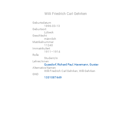
Willi Friedrich Carl Gehrken
Geburtsdatum
1896-03-13
Geburtsort
Lübeck
Geschlecht
männlich
Matrikelnummer
11240
Immatrikuliert
1911–1914
Rolle
Student/in
Lehrer/innen
Quasdorf, Richard Paul
,
Havemann, Gustav
Alternative Namen
Willi Friedrich Carl Gehrken, Willi Gehrken
GND
1331087449