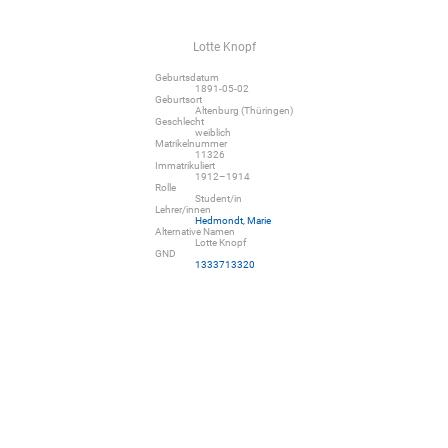
Lotte Knopf
Geburtsdatum
1891-05-02
Geburtsort
Altenburg (Thüringen)
Geschlecht
weiblich
Matrikelnummer
11326
Immatrikuliert
1912–1914
Rolle
Student/in
Lehrer/innen
Hedmondt, Marie
Alternative Namen
Lotte Knopf
GND
1333713320