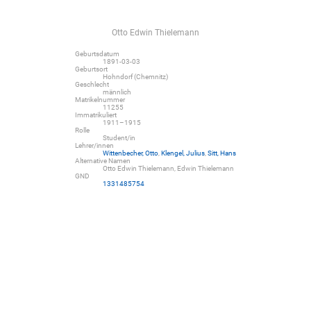
Otto Edwin Thielemann
Geburtsdatum
1891-03-03
Geburtsort
Hohndorf (Chemnitz)
Geschlecht
männlich
Matrikelnummer
11255
Immatrikuliert
1911–1915
Rolle
Student/in
Lehrer/innen
Wittenbecher, Otto
,
Klengel, Julius
,
Sitt, Hans
Alternative Namen
Otto Edwin Thielemann, Edwin Thielemann
GND
1331485754