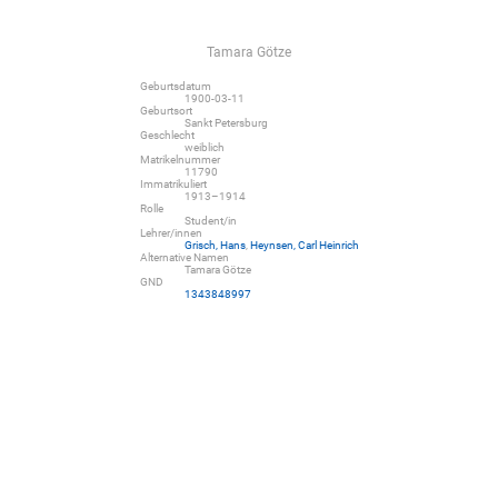
Tamara Götze
Geburtsdatum
1900-03-11
Geburtsort
Sankt Petersburg
Geschlecht
weiblich
Matrikelnummer
11790
Immatrikuliert
1913–1914
Rolle
Student/in
Lehrer/innen
Grisch, Hans
,
Heynsen, Carl Heinrich
Alternative Namen
Tamara Götze
GND
1343848997