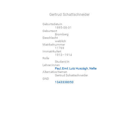
Gertrud Schattschneider
Geburtsdatum
1895-08-31
Geburtsort
Bromberg
Geschlecht
weiblich
Matrikelnummer
11769
Immatrikuliert
1913–1914
Rolle
Student/in
Lehrer/innen
Paul, Emil
,
Lutz Huszágh, Nellie
Alternative Namen
Gertrud Schattschneider
GND
1343338050