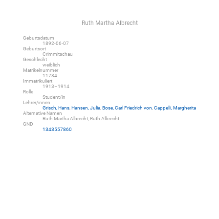
Ruth Martha Albrecht
Geburtsdatum
1892-06-07
Geburtsort
Crimmitschau
Geschlecht
weiblich
Matrikelnummer
11784
Immatrikuliert
1913–1914
Rolle
Student/in
Lehrer/innen
Grisch, Hans
,
Hansen, Julia
,
Bose, Carl Friedrich von
,
Cappelli, Margherita
Alternative Namen
Ruth Martha Albrecht, Ruth Albrecht
GND
1343557860