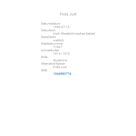
Frida Just
Geburtsdatum
1896-07-13
Geburtsort
Asch (Westböhmisches Gebiet)
Geschlecht
weiblich
Matrikelnummer
11847
Immatrikuliert
1913–1913
Rolle
Student/in
Alternative Namen
Frida Just
GND
1344983774