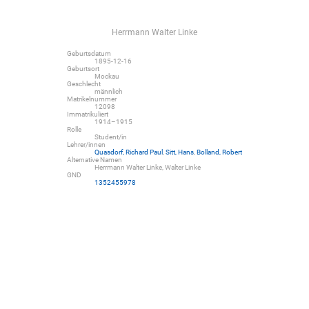
Herrmann Walter Linke
Geburtsdatum
1895-12-16
Geburtsort
Mockau
Geschlecht
männlich
Matrikelnummer
12098
Immatrikuliert
1914–1915
Rolle
Student/in
Lehrer/innen
Quasdorf, Richard Paul
,
Sitt, Hans
,
Bolland, Robert
Alternative Namen
Herrmann Walter Linke, Walter Linke
GND
1352455978