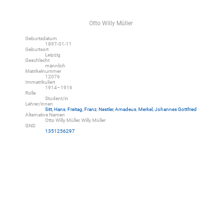
Otto Willy Müller
Geburtsdatum
1897-01-11
Geburtsort
Leipzig
Geschlecht
männlich
Matrikelnummer
12076
Immatrikuliert
1914–1916
Rolle
Student/in
Lehrer/innen
Sitt, Hans
,
Freitag, Franz
,
Nestler, Amadeus
,
Merkel, Johannes Gottfried
Alternative Namen
Otto Willy Müller, Willy Müller
GND
1351256297