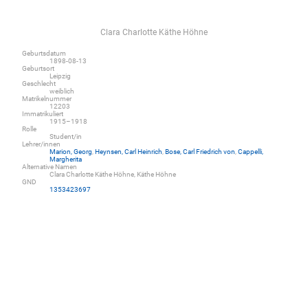
Clara Charlotte Käthe Höhne
Geburtsdatum
1898-08-13
Geburtsort
Leipzig
Geschlecht
weiblich
Matrikelnummer
12203
Immatrikuliert
1915–1918
Rolle
Student/in
Lehrer/innen
Marion, Georg
,
Heynsen, Carl Heinrich
,
Bose, Carl Friedrich von
,
Cappelli,
Margherita
Alternative Namen
Clara Charlotte Käthe Höhne, Käthe Höhne
GND
1353423697