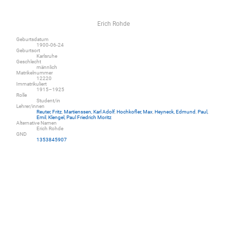
Erich Rohde
Geburtsdatum
1900-06-24
Geburtsort
Karlsruhe
Geschlecht
männlich
Matrikelnummer
12220
Immatrikuliert
1915–1925
Rolle
Student/in
Lehrer/innen
Reuter, Fritz
,
Martienssen, Karl Adolf
,
Hochkofler, Max
,
Heyneck, Edmund
,
Paul,
Emil
,
Klengel, Paul Friedrich Moritz
Alternative Namen
Erich Rohde
GND
1353845907