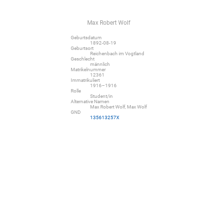
Max Robert Wolf
Geburtsdatum
1892-08-19
Geburtsort
Reichenbach im Vogtland
Geschlecht
männlich
Matrikelnummer
12361
Immatrikuliert
1916–1916
Rolle
Student/in
Alternative Namen
Max Robert Wolf, Max Wolf
GND
135613257X